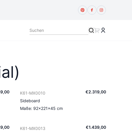
al)
49
,
00
€
2.319
,
00
K61-MX0010
Sideboard
Maße: 92×221×45 cm
39
,
00
€
1.439
,
00
K61-MX0013