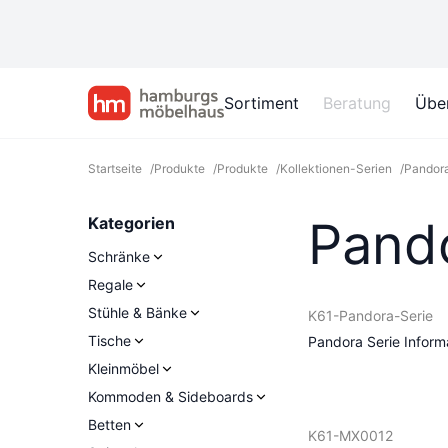
Sortiment
Beratung
Übe
Startseite
/
Produkte
/
Produkte
/
Kollektionen-Serien
/
Pandora
Pando
Kategorien
Schränke
Regale
Stühle & Bänke
K61-Pandora-Serie
Tische
Pandora Serie Inform
Kleinmöbel
Kommoden & Sideboards
Betten
K61-MX0012