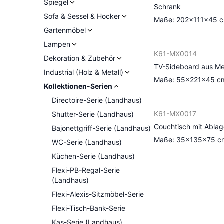
Spiegel
Schrank
Sofa & Sessel & Hocker
Maße: 202×111×45 
Gartenmöbel
Lampen
K61-MX0014
Dekoration & Zubehör
TV-Sideboard aus Met
Industrial (Holz & Metall)
Maße: 55×221×45 c
Kollektionen-Serien
Directoire-Serie (Landhaus)
K61-MX0017
Shutter-Serie (Landhaus)
Couchtisch mit Ablag
Bajonettgriff-Serie (Landhaus)
Maße: 35×135×75 c
WC-Serie (Landhaus)
Küchen-Serie (Landhaus)
Flexi-PB-Regal-Serie
(Landhaus)
Flexi-Alexis-Sitzmöbel-Serie
Flexi-Tisch-Bank-Serie
Kas-Serie (Landhaus)