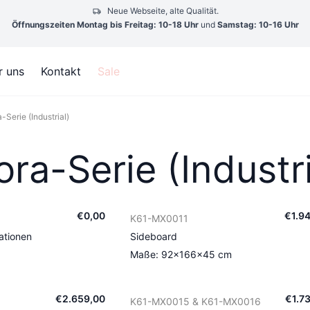
Neue Webseite, alte Qualität.
Öffnungszeiten Montag bis Freitag: 10-18 Uhr
und
Samstag: 10-16 Uhr
r uns
Kontakt
Sale
-Serie (Industrial)
ra-Serie (Industri
€
0
,
00
€
1.9
K61-MX0011
ationen
Sideboard
Maße: 92×166×45 cm
€
2.659
,
00
€
1.7
K61-MX0015 & K61-MX0016