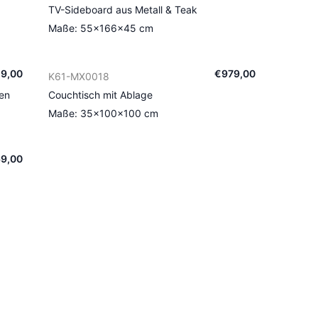
TV-Sideboard aus Metall & Teak
Maße: 55×166×45 cm
19
,
00
€
979
,
00
K61-MX0018
nen
Couchtisch mit Ablage
Maße: 35×100×100 cm
69
,
00