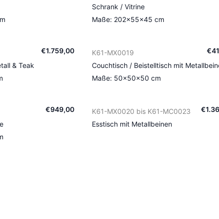
Schrank / Vitrine
cm
Maße: 202×55×45 cm
€
1.759
,
00
€
4
K61-MX0019
all & Teak
Couchtisch / Beistelltisch mit Metallbei
m
Maße: 50×50×50 cm
€
949
,
00
€
1.3
K61-MX0020 bis K61-MC0023
e
Esstisch mit Metallbeinen
m