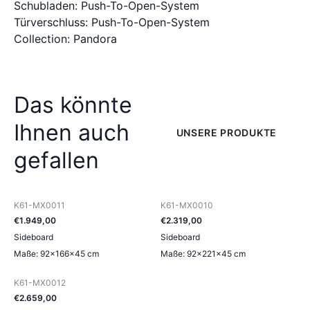
Schubladen: Push-To-Open-System
Türverschluss: Push-To-Open-System
Collection: Pandora
Das könnte
Ihnen auch
UNSERE PRODUKTE
gefallen
K61-MX0011
K61-MX0010
€
1.949
,
00
€
2.319
,
00
Sideboard
Sideboard
Maße: 92×166×45 cm
Maße: 92×221×45 cm
K61-MX0012
€
2.659
,
00