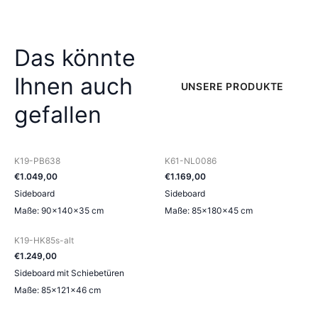
Das könnte
Ihnen auch
UNSERE PRODUKTE
gefallen
K19-PB638
K61-NL0086
€
1.049
,
00
€
1.169
,
00
Sideboard
Sideboard
Maße: 90×140×35 cm
Maße: 85×180×45 cm
K19-HK85s-alt
€
1.249
,
00
Sideboard mit Schiebetüren
Maße: 85×121×46 cm