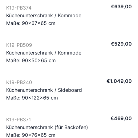
€
639
,
00
K19-PB374
Küchenunterschrank / Kommode
Maße: 90×67×65 cm
€
529
,
00
K19-PB509
Küchenunterschrank / Kommode
Maße: 90×50×65 cm
€
1.049
,
00
K19-PB240
Küchenunterschrank / Sideboard
Maße: 90×122×65 cm
€
469
,
00
K19-PB371
Küchenunterschrank (für Backofen)
Maße: 90×76×65 cm