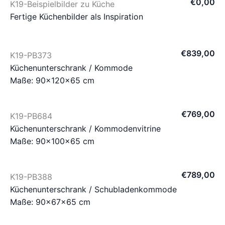
€
0
,
00
K19-Beispielbilder zu Küche
Fertige Küchenbilder als Inspiration
€
839
,
00
K19-PB373
Küchenunterschrank / Kommode
Maße: 90×120×65 cm
€
769
,
00
K19-PB684
Küchenunterschrank / Kommodenvitrine
Maße: 90×100×65 cm
€
789
,
00
K19-PB388
Küchenunterschrank / Schubladenkommode
Maße: 90×67×65 cm