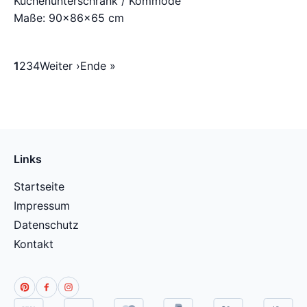
Küchenunterschrank / Kommode
Maße: 90×86×65 cm
1
2
3
4
Weiter ›
Ende »
Links
Startseite
Impressum
Datenschutz
Kontakt