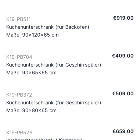
€
919
,
00
K19-PB511
Küchenunterschrank (für Backofen)
Maße: 90×120×65 cm
€
409
,
00
K19-PB704
Küchenunterschrank (für Geschirrspüler)
Maße: 90×65×65 cm
€
509
,
00
K19-PB372
Küchenunterschrank (für Geschirrspüler)
Maße: 90×80×65 cm
€
659
,
00
K19-PB526