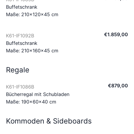
Buffetschrank
Maße: 210×120×45 cm
€
1.859
,
00
K61-IF1092B
Buffetschrank
Maße: 210×160×45 cm
Regale
€
879
,
00
K61-IF1086B
Bücherregal mit Schubladen
Maße: 190×60×40 cm
Kommoden & Sideboards