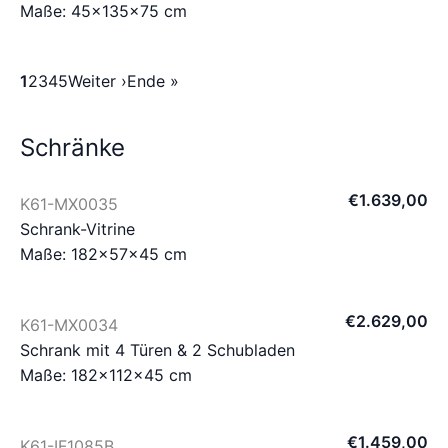
Maße: 45×135×75 cm
1
2
3
4
5
Weiter ›
Ende »
Schränke
€
1.639
,
00
K61-MX0035
Schrank-Vitrine
Maße: 182×57×45 cm
€
2.629
,
00
K61-MX0034
Schrank mit 4 Türen & 2 Schubladen
Maße: 182×112×45 cm
€
1.459
,
00
K61-IF1085B