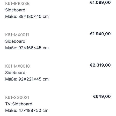
€
1.099
,
00
K61-IF1033B
Sideboard
Maße: 89×180×40 cm
€
1.949
,
00
K61-MX0011
Sideboard
Maße: 92×166×45 cm
€
2.319
,
00
K61-MX0010
Sideboard
Maße: 92×221×45 cm
€
649
,
00
K61-SG0021
TV-Sideboard
Maße: 47×188×50 cm