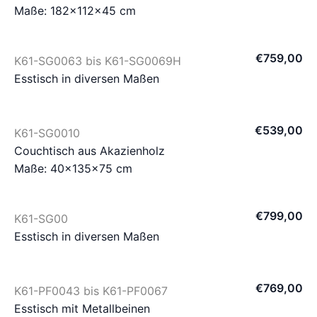
Maße: 182×112×45 cm
€
759
,
00
K61-SG0063 bis K61-SG0069H
Esstisch in diversen Maßen
€
539
,
00
K61-SG0010
Couchtisch aus Akazienholz
Maße: 40×135×75 cm
€
799
,
00
K61-SG00
Esstisch in diversen Maßen
€
769
,
00
K61-PF0043 bis K61-PF0067
Esstisch mit Metallbeinen