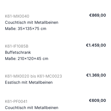
€
869
,
00
K61-MX0040
Couchtisch mit Metallbeinen
Maße: 35×135×75 cm
€
1.459
,
00
K61-IF1085B
Buffetschrank
Maße: 210×120×45 cm
€
1.369
,
00
K61-MX0020 bis K61-MC0023
Esstisch mit Metallbeinen
€
609
,
00
K61-PF0041
Couchtisch mit Metallbeinen