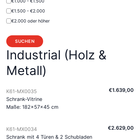
€1.000 - €1.500
€1.500 - €2.000
€2.000 oder höher
SUCHEN
Industrial (Holz &
Metall)
€
1.639
,
00
K61-MX0035
Schrank-Vitrine
Maße: 182×57×45 cm
€
2.629
,
00
K61-MX0034
Schrank mit 4 Türen & 2 Schubladen