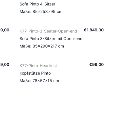
Sofa Pinto 4-Sitzer
Maße: 85×253×99 cm
89
,
00
€
1.849
,
00
K77-Pinto-3-Seater-Open-end
Sofa Pinto 3-Sitzer mit Open-end
Maße: 85×290×217 cm
79
,
00
€
99
,
00
K77-Pinto-Headrest
Kopfstütze Pinto
Maße: 78×57×15 cm