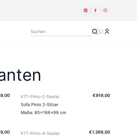
ianten
49
,
00
€
919
,
00
K77-Pinto-2-Seater
Sofa Pinto 2-Sitzer
Maße: 85×166×99 cm
59
,
00
€
1.369
,
00
K77-Pinto-4-Seater