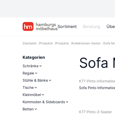
Sortiment
Beratung
Übe
Startseite
/
Produkte
/
Produkte
/
Kollektionen-Serien
/
Sofa Mo
Sofa 
Kategorien
Schränke
Regale
Stühle & Bänke
K77-Pinto-Informatio
Tische
Sofa Pinto Informati
Kleinmöbel
Kommoden & Sideboards
Betten
K77-Pinto-3-Seater