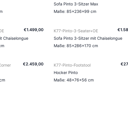
Sofa Pinto 3-Sitzer Max
cm
Maße: 85×236×99 cm
€
1.499
,
00
€
1.5
OE
K77-Pinto-3-Seater+OE
it Chaiselongue
Sofa Pinto 3-Sitzer mit Chaiselongue
cm
Maße: 85×286×170 cm
€
2.459
,
00
€
2
Corner
K77-Pinto-Footstool
Hocker Pinto
 cm
Maße: 48×76×56 cm