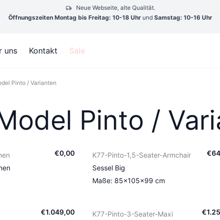
Neue Webseite, alte Qualität.
Öffnungszeiten Montag bis Freitag: 10-18 Uhr
und
Samstag: 10-16 Uhr
r uns
Kontakt
Sale
del Pinto / Varianten
Model Pinto / Var
€
0
,
00
€
6
nen
K77-Pinto-1,5-Seater-Armchair
onen
Sessel Big
Maße: 85×105×99 cm
€
1.049
,
00
€
1.2
K77-Pinto-3-Seater-Maxi