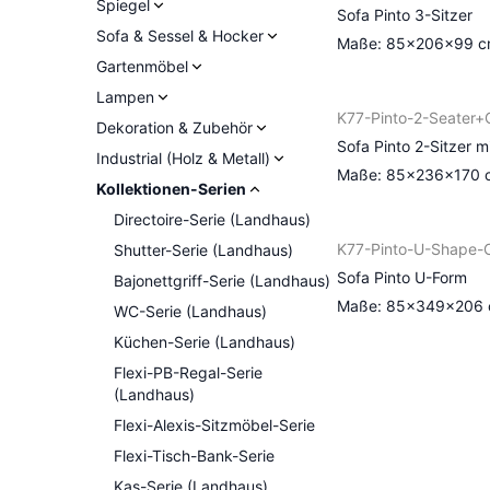
Spiegel
Sofa Pinto 3-Sitzer
Sofa & Sessel & Hocker
Maße: 85×206×99 
Gartenmöbel
Lampen
K77-Pinto-2-Seater+
Dekoration & Zubehör
Sofa Pinto 2-Sitzer m
Industrial (Holz & Metall)
Maße: 85×236×170 
Kollektionen-Serien
Directoire-Serie (Landhaus)
K77-Pinto-U-Shape-
Shutter-Serie (Landhaus)
Sofa Pinto U-Form
Bajonettgriff-Serie (Landhaus)
Maße: 85×349×206
WC-Serie (Landhaus)
Küchen-Serie (Landhaus)
Flexi-PB-Regal-Serie
(Landhaus)
Flexi-Alexis-Sitzmöbel-Serie
Flexi-Tisch-Bank-Serie
Kas-Serie (Landhaus)