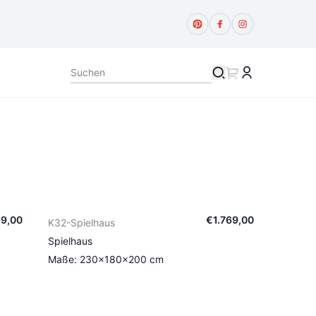
69
,
00
€
1.769
,
00
K32-Spielhaus
Spielhaus
Maße: 230×180×200 cm