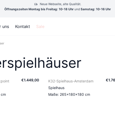
Neue Webseite, alte Qualität.
Öffnungszeiten Montag bis Freitag: 10-18 Uhr
und
Samstag: 10-16 Uhr
r uns
Kontakt
Sale
ser
rspielhäuser
€
1.449
,
00
€
1.7
point
K32-Spielhaus-Amsterdam
Spielhaus
 cm
Maße: 265×180×180 cm