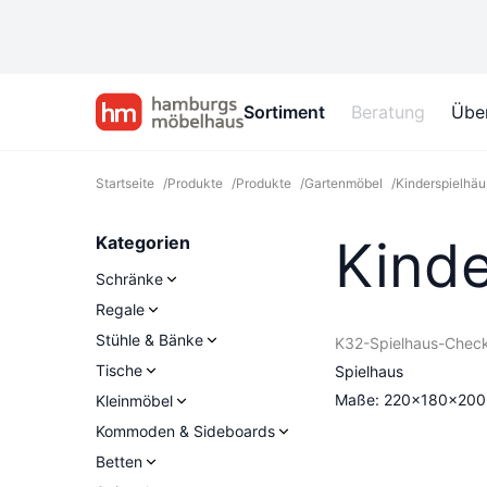
Sortiment
Beratung
Übe
Startseite
/
Produkte
/
Produkte
/
Gartenmöbel
/
Kinderspielhäu
Kinde
Kategorien
Schränke
Regale
Stühle & Bänke
K32-Spielhaus-Check
Tische
Spielhaus
Maße: 220×180×200
Kleinmöbel
Kommoden & Sideboards
Betten