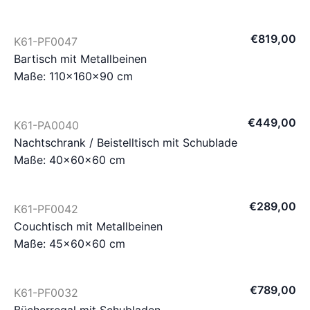
€
819
,
00
K61-PF0047
Bartisch mit Metallbeinen
Maße: 110×160×90 cm
€
449
,
00
K61-PA0040
Nachtschrank / Beistelltisch mit Schublade
Maße: 40×60×60 cm
€
289
,
00
K61-PF0042
Couchtisch mit Metallbeinen
Maße: 45×60×60 cm
€
789
,
00
K61-PF0032