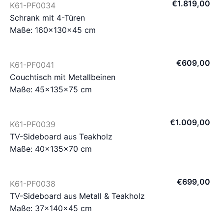
€
1.819
,
00
K61-PF0034
Schrank mit 4-Türen
Maße: 160×130×45 cm
€
609
,
00
K61-PF0041
Couchtisch mit Metallbeinen
Maße: 45×135×75 cm
€
1.009
,
00
K61-PF0039
TV-Sideboard aus Teakholz
Maße: 40×135×70 cm
€
699
,
00
K61-PF0038
TV-Sideboard aus Metall & Teakholz
Maße: 37×140×45 cm