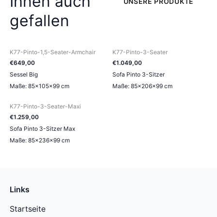
Ihnen auch
UNSERE PRODUKTE
gefallen
K77-Pinto-1,5-Seater-Armchair
K77-Pinto-3-Seater
€
649
,
00
€
1.049
,
00
Sessel Big
Sofa Pinto 3-Sitzer
Maße: 85×105×99 cm
Maße: 85×206×99 cm
K77-Pinto-3-Seater-Maxi
€
1.259
,
00
Sofa Pinto 3-Sitzer Max
Maße: 85×236×99 cm
Links
Startseite