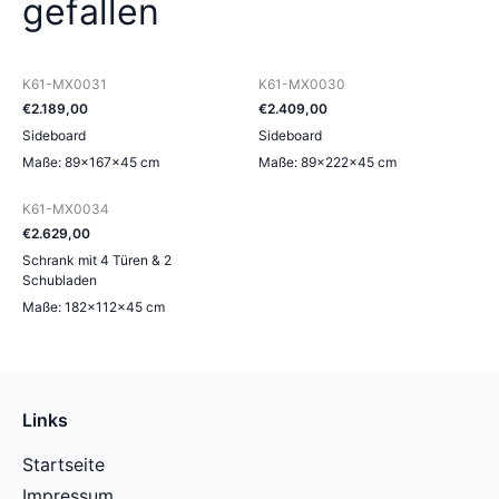
gefallen
K61-MX0031
K61-MX0030
€
2.189
,
00
€
2.409
,
00
Sideboard
Sideboard
Maße: 89×167×45 cm
Maße: 89×222×45 cm
K61-MX0034
€
2.629
,
00
Schrank mit 4 Türen & 2
Schubladen
Maße: 182×112×45 cm
Links
Startseite
Impressum