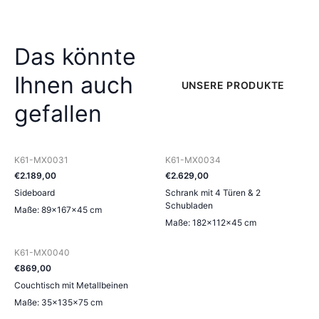
Das könnte
Ihnen auch
UNSERE PRODUKTE
gefallen
K61-MX0031
K61-MX0034
€
2.189
,
00
€
2.629
,
00
Sideboard
Schrank mit 4 Türen & 2
Schubladen
Maße: 89×167×45 cm
Maße: 182×112×45 cm
K61-MX0040
€
869
,
00
Couchtisch mit Metallbeinen
Maße: 35×135×75 cm