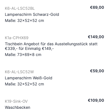
€
69
,
00
K6-AL-LSC52BL
Lampenschirm Schwarz-Gold
Maße: 32×52×52 cm
€
149
,
00
K1a-CPHX69
Tischbein Angebot für das Ausstellungsstück statt
€339,- für Einmalig €149,-
Maße: 73×69×8 cm
€
59
,
00
K6-AL-LSC52W
Lampenschirm Weiß-Gold
Maße: 32×52×52 cm
€
109
,
00
K19-Sink-OV
Waschbecken