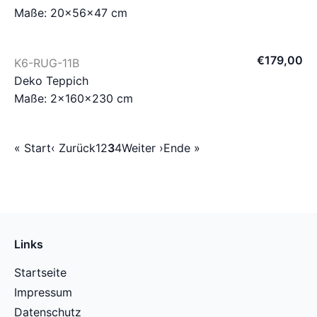
Maße: 20×56×47 cm
€
179
,
00
K6-RUG-11B
Deko Teppich
Maße: 2×160×230 cm
« Start
‹ Zurück
1
2
3
4
Weiter ›
Ende »
Links
Startseite
Impressum
Datenschutz