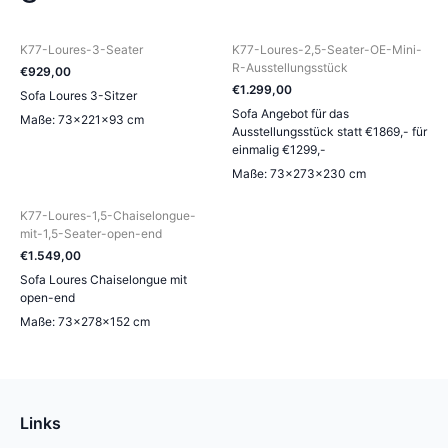
K77-Loures-3-Seater
K77-Loures-2,5-Seater-OE-Mini-
R-Ausstellungsstück
€
929
,
00
€
1.299
,
00
Sofa Loures 3-Sitzer
Sofa Angebot für das
Maße: 73×221×93 cm
Ausstellungsstück statt €1869,- für
einmalig €1299,-
Maße: 73×273×230 cm
K77-Loures-1,5-Chaiselongue-
mit-1,5-Seater-open-end
€
1.549
,
00
Sofa Loures Chaiselongue mit
open-end
Maße: 73×278×152 cm
Links