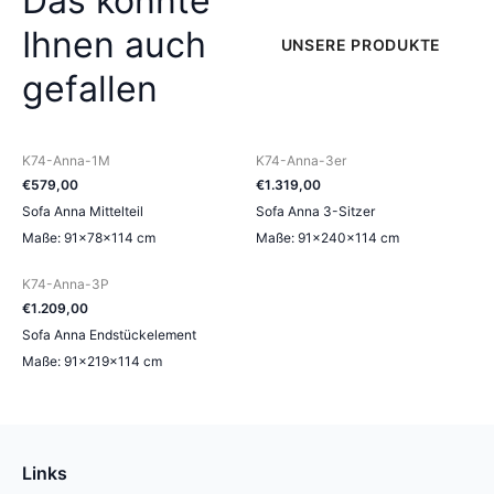
Das könnte
Ihnen auch
UNSERE PRODUKTE
gefallen
K74-Anna-1M
K74-Anna-3er
€
579
,
00
€
1.319
,
00
Sofa Anna Mittelteil
Sofa Anna 3-Sitzer
Maße: 91×78×114 cm
Maße: 91×240×114 cm
K74-Anna-3P
€
1.209
,
00
Sofa Anna Endstückelement
Maße: 91×219×114 cm
Links