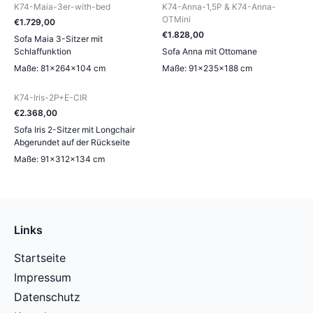
K74-Maia-3er-with-bed
K74-Anna-1,5P & K74-Anna-
OTMini
€
1.729
,
00
€
1.828
,
00
Sofa Maia 3-Sitzer mit
Schlaffunktion
Sofa Anna mit Ottomane
Maße: 81×264×104 cm
Maße: 91×235×188 cm
K74-Iris-2P+E-CIR
€
2.368
,
00
Sofa Iris 2-Sitzer mit Longchair
Abgerundet auf der Rückseite
Maße: 91×312×134 cm
Links
Startseite
Impressum
Datenschutz