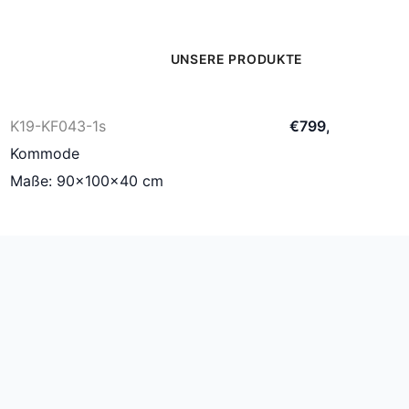
UNSERE PRODUKTE
K19-KF043-1s
€
799
,
00
Kommode
Maße: 90×100×40 cm