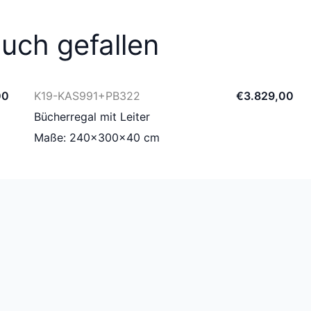
uch gefallen
00
K19-KAS991+PB322
€
3.829
,
00
Bücherregal mit Leiter
Maße: 240×300×40 cm