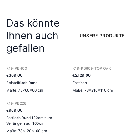
Das könnte
Ihnen auch
UNSERE PRODUKTE
gefallen
K19-PB400
K19-PB809-TOP OAK
€
309
,
00
€
2.129
,
00
Beistelltisch Rund
Esstisch
Maße: 78×60×60 cm
Maße: 78×210×110 cm
K19-PB228
€
969
,
00
Esstisch Rund 120cm zum
Verlängern auf 160cm
Maße: 78×120×160 cm