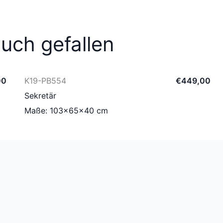
uch gefallen
00
K19-PB554
€
449
,
00
Sekretär
Maße: 103×65×40 cm