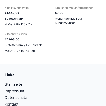
K19-PB75bas/sup
K19-nach Maß Informationen.
€
1.449
,
00
€
0
,
00
Buffetschrank
Möbel nach Maß auf
Kundenwunsch
Maße: 228×120×51 cm
K19-SPEC22337
€
2.999
,
00
Buffetschrank / TV-Schrank
Maße: 210×180×41 cm
Links
Startseite
Impressum
Datenschutz
Kontakt