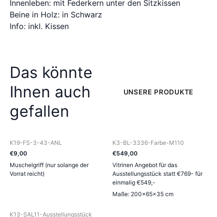
Innenleben: mit Federkern unter den Sitzkissen
Beine in Holz: in Schwarz
Info: inkl. Kissen
Das könnte
Ihnen auch
UNSERE PRODUKTE
gefallen
K19-FS-3-43-ANL
K3-BL-3336-Farbe-M110
€
9
,
00
€
549
,
00
Muschelgriff (nur solange der
Vitrinen Angebot für das
Vorrat reicht)
Ausstellungsstück statt €769- für
einmalig €549,-
Maße: 200×65×35 cm
K13-SAL11-Ausstellungsstück